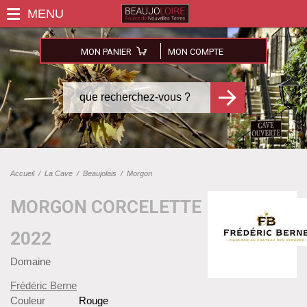
MON PANIER
MON COMPTE
Accueil
/
La Cave
/
Beaujolais
/
Morgon
MORGON CORCELETTE
2022
Domaine
Frédéric Berne
Couleur
Rouge