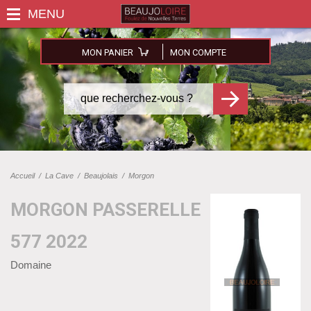
MON PANIER
MON COMPTE
Accueil
/
La Cave
/
Beaujolais
/
Morgon
MORGON PASSERELLE
577 2022
Domaine