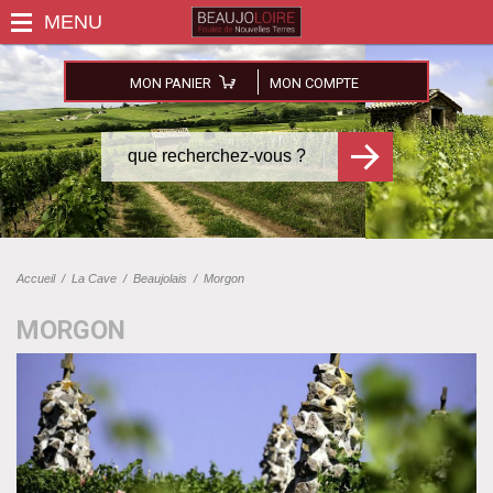
MON PANIER
MON COMPTE
Accueil
/
La Cave
/
Beaujolais
/
Morgon
MORGON