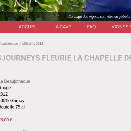
Cerclage des vignes cultivées en gobelet
ACCUEIL
LA CAVE
FAQ
VIGNES 
Beaujothèque
/
Millésime 2012
SJOURNEYS FLEURIE LA CHAPELLE D
La Beaujothèque
Rouge
2012
100% Gamay
outeille 75 cl
1
75,00 €