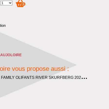
tion
EAUJOLOIRE
oire vous propose aussi :
T
HE SADIE FAMILY OLIFANTS RIVER SKURFBERG 2024
Afrique du S