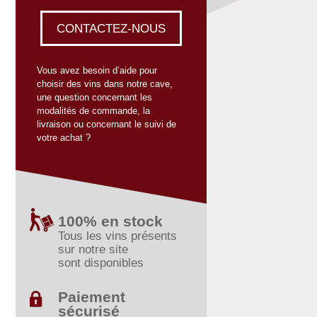
CONTACTEZ-NOUS
Vous avez besoin d’aide pour
choisir des vins dans notre cave,
une question concernant les
modalités de commande, la
livraison ou concernant le suivi de
votre achat ?
100% en stock
Tous les vins présents
sur notre site
sont disponibles
Paiement
sécurisé