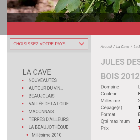
CHOISISSEZ VOTRE PAYS
Accueil
/
La Cave
/
La 
JULES DE
LA CAVE
BOIS 2012
NOUVEAUTÉS
Domaine
AUTOUR DU VIN...
Couleur
BEAUJOLAIS
Millésime
VALLÉE DE LA LOIRE
Cépage(s)
MACONNAIS
Format
B
TERRES D'AILLEURS
Qté maximum
LA BEAUJOTHÈQUE
Prix
Millésime 2010