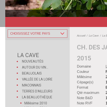
CHOISISSEZ VOTRE PAYS
Accueil
/
La Cave
/
La 
CH. DES 
LA CAVE
2015
NOUVEAUTÉS
Domaine
AUTOUR DU VIN...
Couleur
BEAUJOLAIS
Millésime
VALLÉE DE LA LOIRE
Cépage(s)
MACONNAIS
Format
B
TERRES D'AILLEURS
Qté maximum
LA BEAUJOTHÈQUE
Note B&D
1
Note RVF
1
Millésime 2010