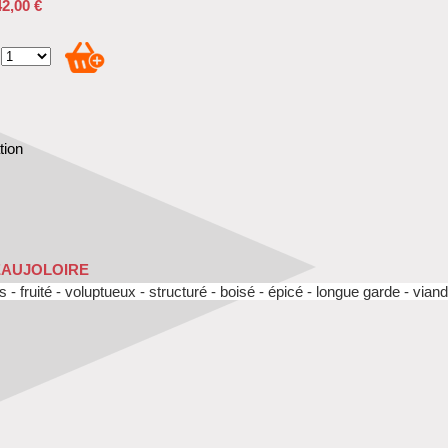
42,00 €
tion
EAUJOLOIRE
s -
fruité - voluptueux - structuré - boisé - épicé - longue garde - vian