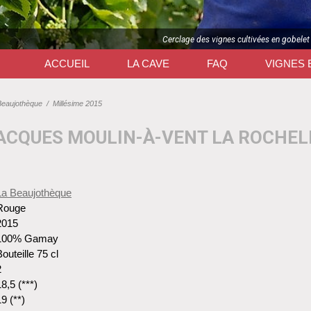
Cerclage des vignes cultivées en gobelet
ACCUEIL
LA CAVE
FAQ
VIGNES 
Beaujothèque
/
Millésime 2015
JACQUES MOULIN-À-VENT LA ROCHEL
La Beaujothèque
Rouge
2015
100% Gamay
outeille 75 cl
2
8,5 (***)
9 (**)