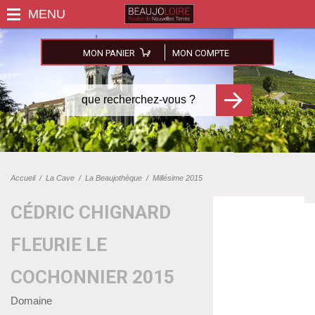
MON PANIER
MON COMPTE
Accueil
/
La Cave
/
La Beaujothèque
/
Millésime 2015
CÉDRIC CHIGNARD
FLEURIE LE
COCHONNIER 2015
Domaine