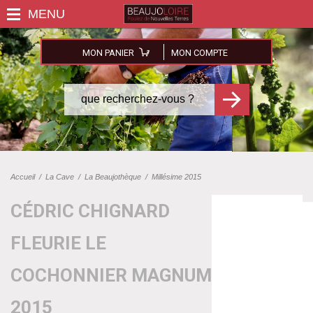
MON PANIER
MON COMPTE
Accueil
/
La Cave
/
La Beaujothèque
/
Millésime 2015
CÉDRIC CHIGNARD
FLEURIE LE
COCHONNIER MAGNUM
2015