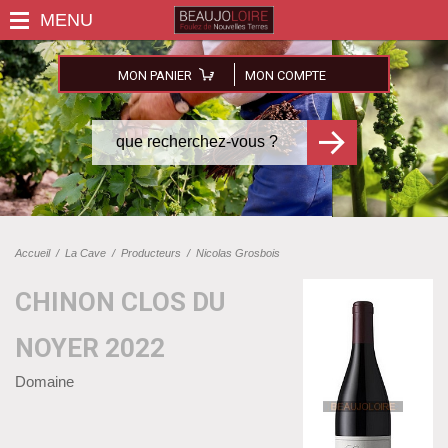
MON PANIER
MON COMPTE
Accueil
/
La Cave
/
Producteurs
/
Nicolas Grosbois
CHINON CLOS DU
NOYER 2022
Domaine