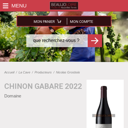
MON PANIER
MON COMPTE
Accueil
/
La Cave
/
Producteurs
/
Nicolas Grosbois
CHINON GABARE 2022
Domaine