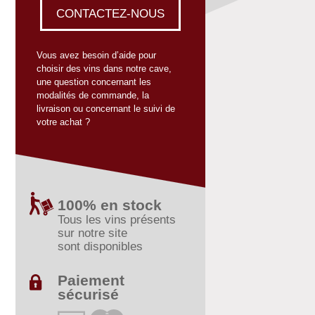
CONTACTEZ-NOUS
Vous avez besoin d’aide pour
choisir des vins dans notre cave,
une question concernant les
modalités de commande, la
livraison ou concernant le suivi de
votre achat ?
100% en stock
Tous les vins présents
sur notre site
sont disponibles
Paiement
sécurisé