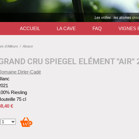
Les vrilles : les atomes cro
ACCUEIL
LA CAVE
FAQ
VIGNES 
es d'Ailleurs
/
Alsace
GRAND CRU SPIEGEL ELÉMENT "AIR" 
Domaine Dirler-Cadé
Blanc
2021
100% Riesling
outeille 75 cl
38,40 €