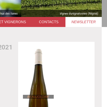
chus des lianes
Vignes durégnatonnes (Régnié)
ET VIGNERONS
CONTACTS
NEWSLETTER
2021