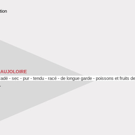
tion
EAUJOLOIRE
adé - sec - pur - tendu - racé - de longue garde - poissons et fruits d
.