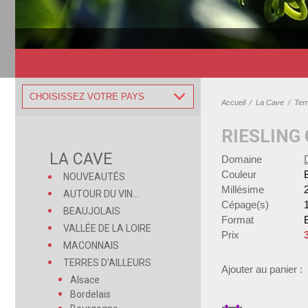
CHOISISSEZ VOTRE PAYS
Accueil
/
La Cave
/
Terr
RIESLING 
LA CAVE
Domaine
Couleur
NOUVEAUTÉS
Millésime
AUTOUR DU VIN...
Cépage(s)
BEAUJOLAIS
Format
B
VALLÉE DE LA LOIRE
Prix
MACONNAIS
TERRES D'AILLEURS
Ajouter au panier :
Alsace
Bordelais