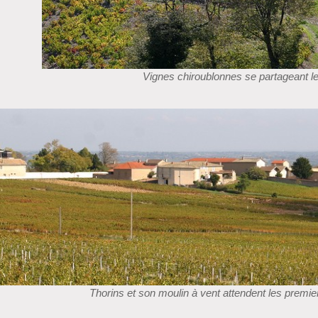
Vignes chiroublonnes se partageant l
Thorins et son moulin à vent attendent les premier