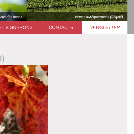
chus des lianes
Vignes durégnatonnes (Régnié)
ET VIGNERONS
CONTACTS
NEWSLETTER
5)