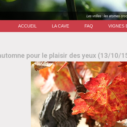
Les vrilles : les atomes cro
ACCUEIL
LA CAVE
FAQ
VIGNES 
automne pour le plaisir des yeux (13/10/1