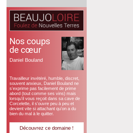
Nos coups
de cœur
Daniel Bouland
Travailleur invétéré, humble, discret,
souvent anxieux, Daniel Bouland ne
s'exprime pas facilement de prime
abord (tout comme ses vins) mais
lorsqu'il vous reçoit dans sa cave de
Corcelette, il s'ouvre peu à peu et
devient vite si attachant qu'on a du
bien du mal à le quitter.
Découvrez ce domaine !