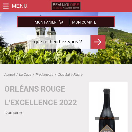
MON PANIER
MON COMPTE
Accueil
/
La Cave
/
Producteurs
/
Clos Saint-Fiacre
ORLÉANS ROUGE
L'EXCELLENCE 2022
Domaine