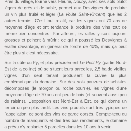
Près du village, tourné vers Fleurie,
Douby
, avec ses sols plutôt
légers de grès et de sable, permet aux Desvignes de produire
un vin plus fruité et léger (
La Voûte Saint-Vincent
) que les 2
autres terroirs. C'est tout relatif, car les vignes ont 70 ans de
moyenne d'âge et ont tendance à produire des vins tout de
même bien concentrés. Par ailleurs, les rafles y sont toujours
grosses et peinent à mûrir ; ce qui a poussé les Desvignes à
érafler davantage, en général de l'ordre de 40%, mais ça peut
être plus si c'est nécessaire.
Sur la côte du Py, et plus précisément
Le Petit Py
(partie Nord-
Est de la colline) où se situent leurs parcelles, 2,5 ha de vieilles
vignes d'un seul tenant produisent la cuvée la plus
emblématique du domaine. Sur des sols pauvres de schistes
décomposés (le morgon ou roche pourrie), les vignes d'une
moyenne d'âge de 70 ans ont peu de bois (et souvent aussi peu
de raisins). L'exposition est Nord-Est à Est, ce qui donne un
terroir un peu plus tardif. Les vins produits sont très typiques de
l'appellation, ce sont des vins de garde corsés. Compte-tenu du
nombre de manquants et des très bas rendements, le domaine
a prévu d'y replanter 5 parcelles dans les 10 ans à venir.