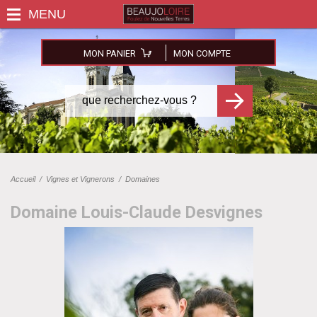
MON PANIER
MON COMPTE
Accueil
/
Vignes et Vignerons
/
Domaines
Domaine Louis-Claude Desvignes