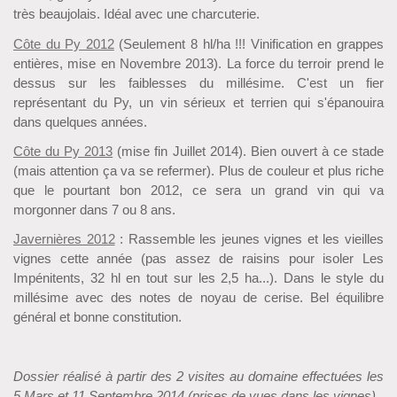
très beaujolais. Idéal avec une charcuterie.
Côte du Py 2012
(Seulement 8 hl/ha !!! Vinification en grappes
entières, mise en Novembre 2013). La force du terroir prend le
dessus sur les faiblesses du millésime. C'est un fier
représentant du Py, un vin sérieux et terrien qui s'épanouira
dans quelques années.
Côte du Py 2013
(mise fin Juillet 2014). Bien ouvert à ce stade
(mais attention ça va se refermer). Plus de couleur et plus riche
que le pourtant bon 2012, ce sera un grand vin qui va
morgonner dans 7 ou 8 ans.
Javernières 2012
: Rassemble les jeunes vignes et les vieilles
vignes cette année (pas assez de raisins pour isoler Les
Impénitents, 32 hl en tout sur les 2,5 ha...). Dans le style du
millésime avec des notes de noyau de cerise. Bel équilibre
général et bonne constitution.
Dossier réalisé à partir des 2 visites au domaine effectuées les
5 Mars et 11 Septembre 2014 (prises de vues dans les vignes).