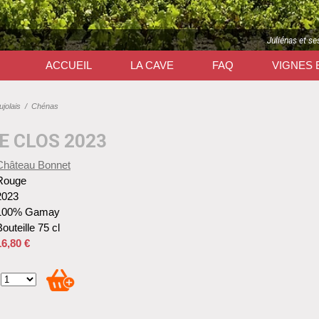
Juliénas et se
ACCUEIL
LA CAVE
FAQ
VIGNES 
jolais
/
Chénas
E CLOS 2023
Château Bonnet
Rouge
2023
100% Gamay
outeille 75 cl
16,80 €