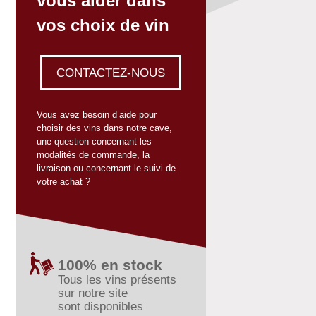
vous aider dans
vos choix de vin
CONTACTEZ-NOUS
Vous avez besoin d’aide pour
choisir des vins dans notre cave,
une question concernant les
modalités de commande, la
livraison ou concernant le suivi de
votre achat ?
100% en stock
Tous les vins présents
sur notre site
sont disponibles