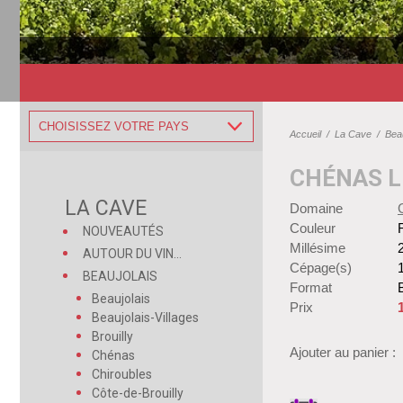
CHOISISSEZ VOTRE PAYS
Accueil
/
La Cave
/
Beau
CHÉNAS L
LA CAVE
Domaine
Couleur
NOUVEAUTÉS
Millésime
AUTOUR DU VIN...
Cépage(s)
BEAUJOLAIS
Format
B
Beaujolais
Prix
Beaujolais-Villages
Brouilly
Ajouter au panier :
Chénas
Chiroubles
Côte-de-Brouilly