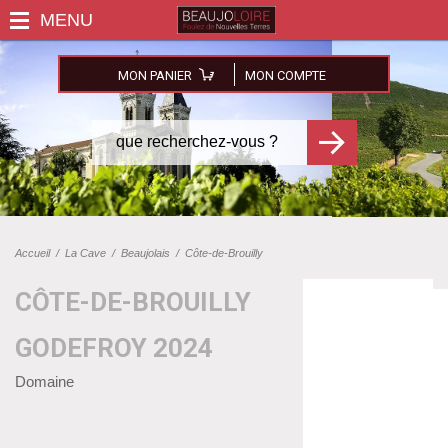
MON PANIER
MON COMPTE
Accueil
/
La Cave
/
Beaujolais
/
Côte-de-Brouilly
CÔTE-DE-BROUILLY
GODEFROY 2024
Domaine