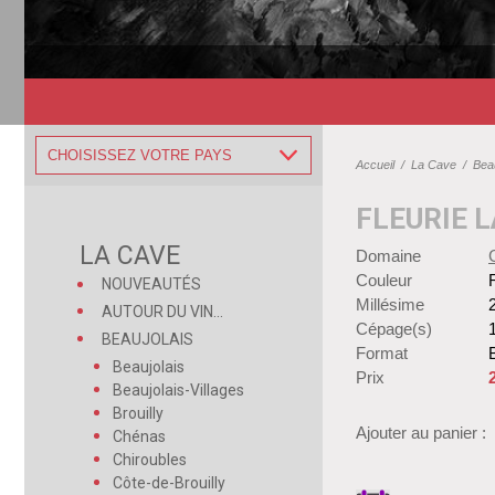
CHOISISSEZ VOTRE PAYS
Accueil
/
La Cave
/
Beau
FLEURIE L
LA CAVE
Domaine
Couleur
NOUVEAUTÉS
Millésime
AUTOUR DU VIN...
Cépage(s)
BEAUJOLAIS
Format
B
Beaujolais
Prix
Beaujolais-Villages
Brouilly
Ajouter au panier :
Chénas
Chiroubles
Côte-de-Brouilly