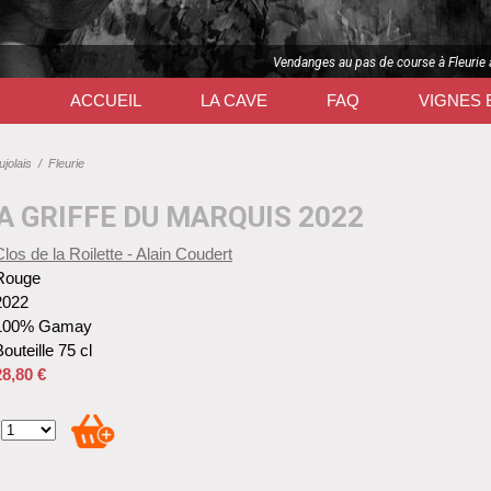
Vendanges au pas de course à Fleurie 
ACCUEIL
LA CAVE
FAQ
VIGNES 
jolais
/
Fleurie
A GRIFFE DU MARQUIS 2022
Clos de la Roilette - Alain Coudert
Rouge
2022
100% Gamay
outeille 75 cl
28,80 €