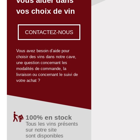
vous aider dans
vos choix de vin
CONTACTEZ-NOUS
Vous avez besoin d’aide pour
choisir des vins dans notre cave,
une question concernant les
modalités de commande, la
livraison ou concernant le suivi de
votre achat ?
100% en stock
Tous les vins présents
sur notre site
sont disponibles