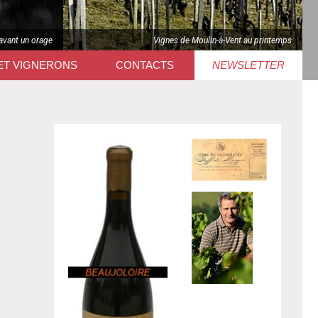
avant un orage
Vignes de Moulin-à-Vent au printemps
ET VIGNERONS
CONTACTS
NEWSLETTER