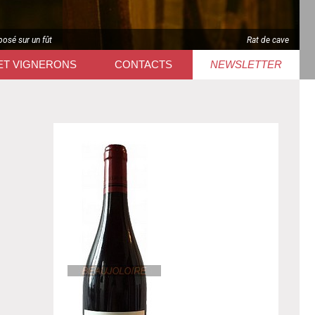
posé sur un fût
Rat de cave
ET VIGNERONS
CONTACTS
NEWSLETTER