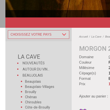
CHOISISSEZ VOTRE PAYS
Accueil
/
La Cave
/
Beau
MORGON 
LA CAVE
Domaine
Couleur
NOUVEAUTÉS
Millésime
AUTOUR DU VIN...
Cépage(s)
BEAUJOLAIS
Format
B
Beaujolais
Prix
Beaujolais-Villages
Brouilly
Ajouter au panier :
Chénas
Chiroubles
Côte-de-Brouilly