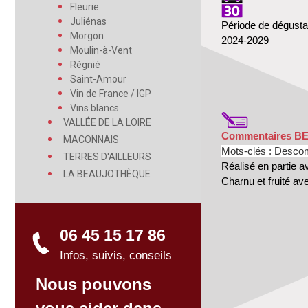
Fleurie
Juliénas
Période de dégusta
Morgon
2024-2029
Moulin-à-Vent
Régnié
Saint-Amour
Vin de France / IGP
Vins blancs
VALLÉE DE LA LOIRE
Commentaires B
MACONNAIS
Mots-clés :
Desco
TERRES D'AILLEURS
Réalisé en partie a
LA BEAUJOTHÈQUE
Charnu et fruité av
06 45 15 17 86
Infos, suivis, conseils
Nous pouvons