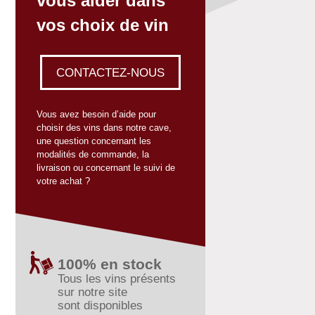
vous aider dans
vos choix de vin
CONTACTEZ-NOUS
Vous avez besoin d’aide pour
choisir des vins dans notre cave,
une question concernant les
modalités de commande, la
livraison ou concernant le suivi de
votre achat ?
100% en stock
Tous les vins présents
sur notre site
sont disponibles