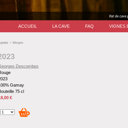
Rat de cave 
ACCUEIL
LA CAVE
FAQ
VIGNES 
jolais
/
Morgon
2023
Georges Descombes
Rouge
2023
100% Gamay
outeille 75 cl
18,00 €