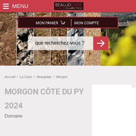
MON PANIER
MON COMPTE
Accueil
/
La Cave
/
Beaujolais
/
Morgon
MORGON CÔTE DU PY
2024
Domaine