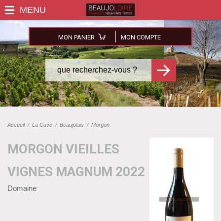
MON PANIER
MON COMPTE
Accueil
/
La Cave
/
Beaujolais
/
Morgon
MORGON VIEILLES
VIGNES MAGNUM 2022
Domaine