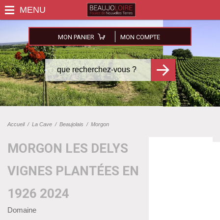
MON PANIER
MON COMPTE
Accueil
/
La Cave
/
Beaujolais
/
Morgon
MORGON LES DELYS
VIGNES PLANTÉES EN
1926 2024
Domaine