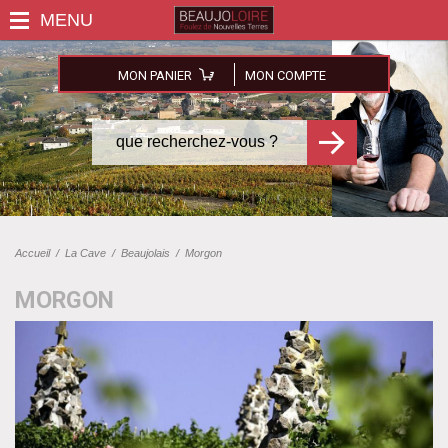
MON PANIER
MON COMPTE
Accueil
/
La Cave
/
Beaujolais
/
Morgon
MORGON