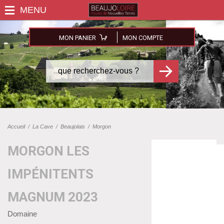
MON PANIER
MON COMPTE
Accueil
/
La Cave
/
Beaujolais
/
Morgon
MORGON LES
IMPÉNITENTS
MAGNUM 2023
Domaine