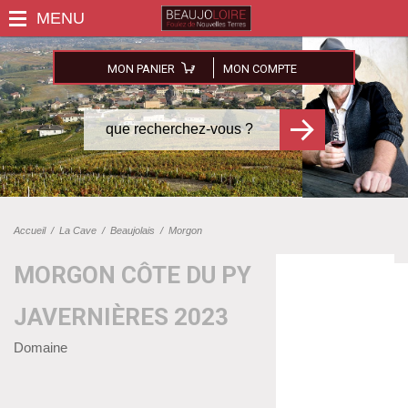
MON PANIER
MON COMPTE
Accueil
/
La Cave
/
Beaujolais
/
Morgon
MORGON CÔTE DU PY
JAVERNIÈRES 2023
Domaine