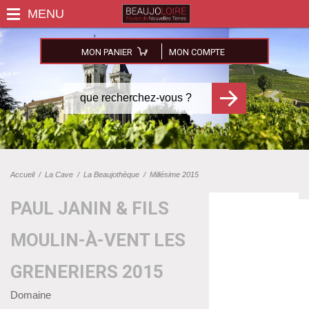
MON PANIER
MON COMPTE
Accueil
/
La Cave
/
La Beaujothèque
/
Millésime 2015
PAUL JANIN & FILS
MOULIN-À-VENT LES
GRENERIERS 2015
Domaine