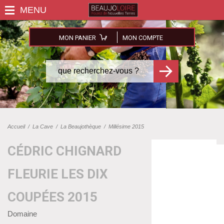
MON PANIER
MON COMPTE
Accueil
/
La Cave
/
La Beaujothèque
/
Millésime 2015
CÉDRIC CHIGNARD
FLEURIE LES DIX
COUPÉES 2015
Domaine