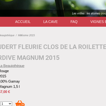
Les vrilles : les atomes cro
ACCUEIL
LA CAVE
FAQ
VIGNES 
Beaujothèque
/
Millésime 2015
UDERT FLEURIE CLOS DE LA ROILETT
RDIVE MAGNUM 2015
La Beaujothèque
Rouge
2015
100% Gamay
Magnum 1,5 l
57,00 €