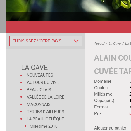
CHOISISSEZ VOTRE PAYS
Accueil
/
La Cave
/
La 
ALAIN CO
LA CAVE
CUVÉE TA
NOUVEAUTÉS
Domaine
AUTOUR DU VIN...
Couleur
BEAUJOLAIS
Millésime
VALLÉE DE LA LOIRE
Cépage(s)
MACONNAIS
Format
TERRES D'AILLEURS
Prix
LA BEAUJOTHÈQUE
Millésime 2010
Ajouter au panier :