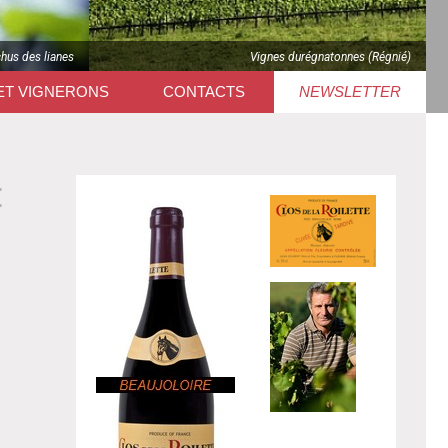
chus des lianes
Vignes durégnatonnes (Régnié)
ET VIGNERONS
CONTACTS
NEWSLETTER
E