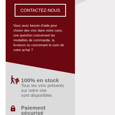
CONTACTEZ-NOUS
Vous avez besoin d’aide pour
choisir des vins dans notre cave,
une question concernant les
modalités de commande, la
livraison ou concernant le suivi de
votre achat ?
100% en stock
Tous les vins présents
sur notre site
sont disponibles
Paiement
sécurisé