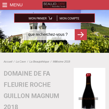
MON PANIER
MON COMPTE
Accueil
/
La Cave
/
La Beaujothèque
/
Millésime 2018
DOMAINE DE FA
FLEURIE ROCHE
GUILLON MAGNUM
2018