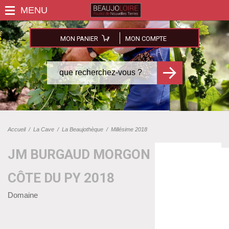
MON PANIER
MON COMPTE
Accueil
/
La Cave
/
La Beaujothèque
/
Millésime 2018
JM BURGAUD MORGON
CÔTE DU PY 2018
Domaine