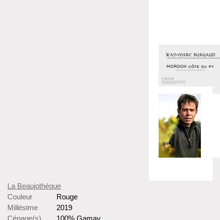
La Beaujothèque
Couleur
Rouge
Millésime
2019
Cépage(s)
100% Gamay