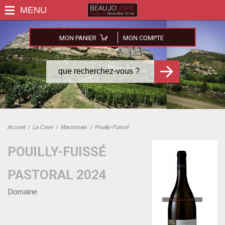
MON PANIER
MON COMPTE
Accueil
/
La Cave
/
Maconnais
/
Pouilly-Fuissé
POUILLY-FUISSÉ
PASTORAL 2024
Domaine