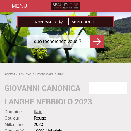
MON PANIER
MON COMPTE
Accueil
/
La Cave
/
Producteurs
/
Italie
GIOVANNI CANONICA
LANGHE NEBBIOLO 2023
Domaine
Italie
Couleur
Rouge
Millésime
2023
Cépage(s)
100% Nebbiolo