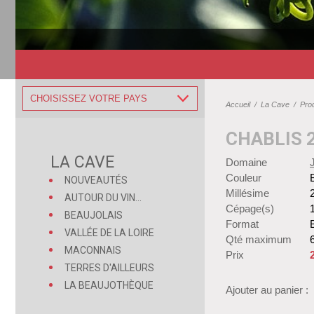
CHOISISSEZ VOTRE PAYS
Accueil
/
La Cave
/
Pro
CHABLIS 
LA CAVE
Domaine
Couleur
NOUVEAUTÉS
Millésime
AUTOUR DU VIN...
Cépage(s)
BEAUJOLAIS
Format
B
VALLÉE DE LA LOIRE
Qté maximum
MACONNAIS
Prix
TERRES D'AILLEURS
LA BEAUJOTHÈQUE
Ajouter au panier :