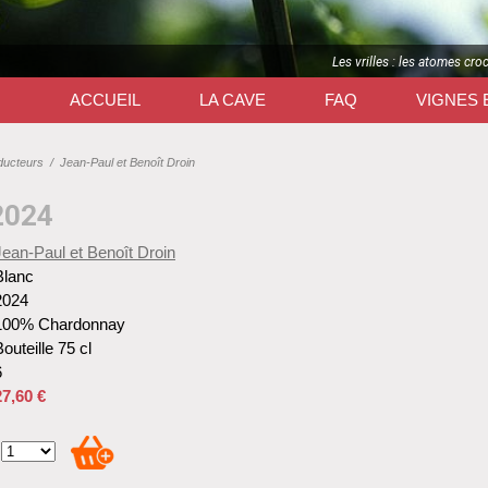
Les vrilles : les atomes cro
ACCUEIL
LA CAVE
FAQ
VIGNES 
ducteurs
/
Jean-Paul et Benoît Droin
2024
Jean-Paul et Benoît Droin
Blanc
2024
100% Chardonnay
outeille 75 cl
6
27,60 €