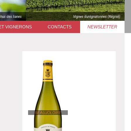
chus des lianes
Vignes durégnatonnes (Régnié)
ET VIGNERONS
CONTACTS
NEWSLETTER