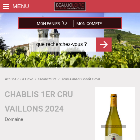
MON PANIER
MON COMPTE
Accueil
/
La Cave
/
Producteurs
/
Jean-Paul et Benoît Droin
CHABLIS 1ER CRU
VAILLONS 2024
Domaine