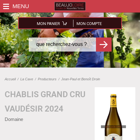
MON PANIER
MON COMPTE
Accueil
/
La Cave
/
Producteurs
/
Jean-Paul et Benoît Droin
CHABLIS GRAND CRU
VAUDÉSIR 2024
Domaine