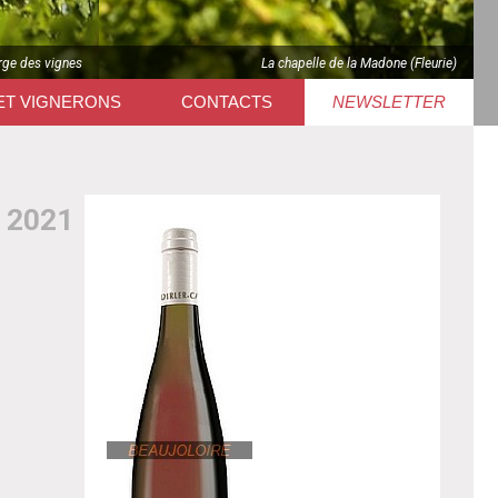
rge des vignes
La chapelle de la Madone (Fleurie)
ET VIGNERONS
CONTACTS
NEWSLETTER
 2021