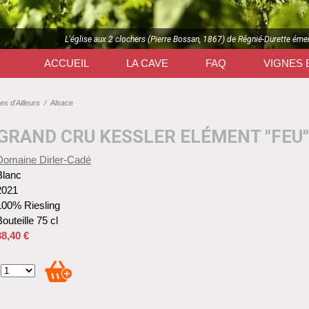
L'église aux 2 clochers (Pierre Bossan, 1867) de Régnié-Durette éme
ACCUEIL
LA CAVE
FAQ
VIGNES 
es d'Ailleurs
/
Alsace
 GRAND CRU KESSLER ELÉMENT "FEU"
Domaine Dirler-Cadé
Blanc
2021
100% Riesling
outeille 75 cl
38,40 €