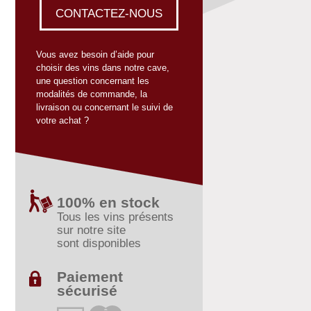
CONTACTEZ-NOUS
Vous avez besoin d’aide pour
choisir des vins dans notre cave,
une question concernant les
modalités de commande, la
livraison ou concernant le suivi de
votre achat ?
100% en stock
Tous les vins présents
sur notre site
sont disponibles
Paiement
sécurisé