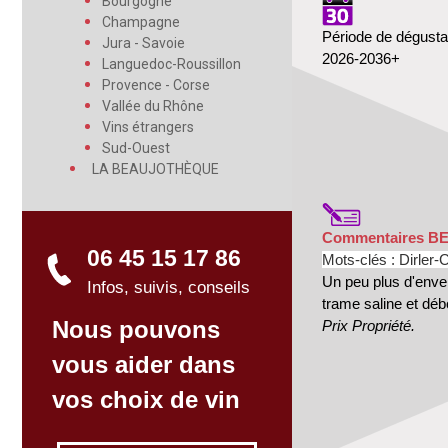
Bourgogne
Champagne
Période de dégusta
Jura - Savoie
2026-2036+
Languedoc-Roussillon
Provence - Corse
Vallée du Rhône
Vins étrangers
Sud-Ouest
LA BEAUJOTHÈQUE
Commentaires B
06 45 15 17 86
Mots-clés : Dirler-C
Un peu plus d'enve
Infos, suivis, conseils
trame saline et débo
Nous pouvons
Prix Propriété.
vous aider dans
vos choix de vin