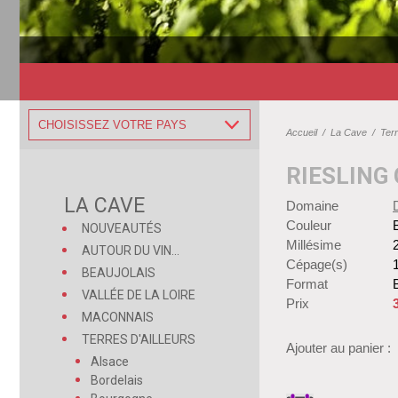
CHOISISSEZ VOTRE PAYS
Accueil
/
La Cave
/
Terr
RIESLING
LA CAVE
Domaine
Couleur
NOUVEAUTÉS
Millésime
AUTOUR DU VIN...
Cépage(s)
BEAUJOLAIS
Format
B
VALLÉE DE LA LOIRE
Prix
MACONNAIS
TERRES D'AILLEURS
Ajouter au panier :
Alsace
Bordelais