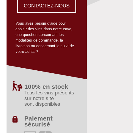
CONTACTEZ-NOUS
Vous avez besoin d’aide pour
choisir des vins dans notre cave,
une question concernant les
modalités de commande, la
livraison ou concernant le suivi de
votre achat ?
100% en stock
Tous les vins présents
sur notre site
sont disponibles
Paiement
sécurisé