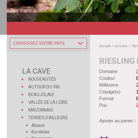
CHOISISSEZ VOTRE PAYS
Accueil
/
La Cave
/
Terr
RIESLING
LA CAVE
Domaine
Couleur
NOUVEAUTÉS
Millésime
AUTOUR DU VIN...
Cépage(s)
BEAUJOLAIS
Format
B
VALLÉE DE LA LOIRE
Prix
MACONNAIS
TERRES D'AILLEURS
Ajouter au panier :
Alsace
Bordelais