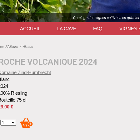
Cerclage des vignes cultivées en gobelet
ACCUEIL
LA CAVE
FAQ
VIGNES 
es d'Ailleurs
/
Alsace
 ROCHE VOLCANIQUE 2024
Domaine Zind-Humbrecht
Blanc
2024
100% Riesling
outeille 75 cl
29,00 €