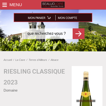
MON PANIER
MON COMPTE
Accueil
/
La Cave
/
Terres d'Ailleurs
/
Alsace
RIESLING CLASSIQUE
2023
Domaine