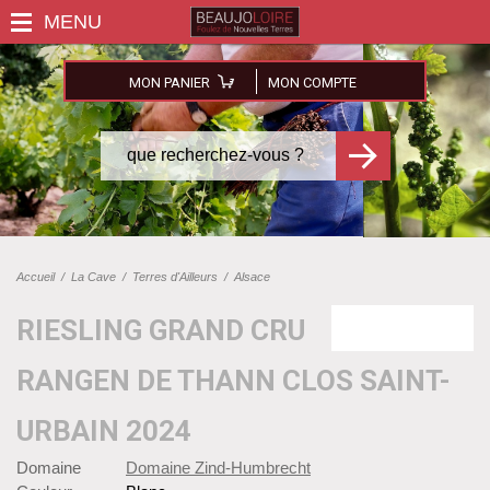
MON PANIER
MON COMPTE
Accueil
/
La Cave
/
Terres d'Ailleurs
/
Alsace
RIESLING GRAND CRU
RANGEN DE THANN CLOS SAINT-
URBAIN 2024
Domaine
Domaine Zind-Humbrecht