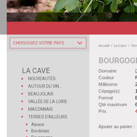
CHOISISSEZ VOTRE PAYS
Accueil
/
La Cave
/
Terr
BOURGOGN
LA CAVE
Domaine
Couleur
NOUVEAUTÉS
Millésime
AUTOUR DU VIN...
Cépage(s)
BEAUJOLAIS
Format
B
VALLÉE DE LA LOIRE
Qté maximum
MACONNAIS
Prix
TERRES D'AILLEURS
Alsace
Ajouter au panier :
Bordelais