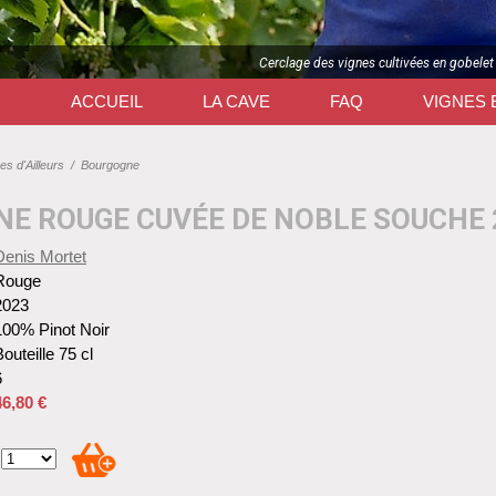
Cerclage des vignes cultivées en gobelet
ACCUEIL
LA CAVE
FAQ
VIGNES 
es d'Ailleurs
/
Bourgogne
E ROUGE CUVÉE DE NOBLE SOUCHE 
Denis Mortet
Rouge
2023
100% Pinot Noir
outeille 75 cl
6
46,80 €