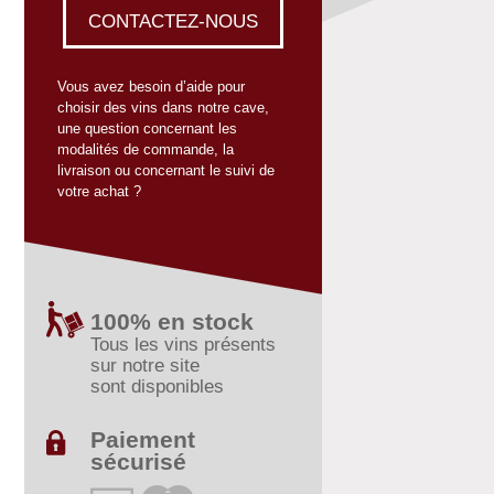
CONTACTEZ-NOUS
Vous avez besoin d’aide pour
choisir des vins dans notre cave,
une question concernant les
modalités de commande, la
livraison ou concernant le suivi de
votre achat ?
100% en stock
Tous les vins présents
sur notre site
sont disponibles
Paiement
sécurisé