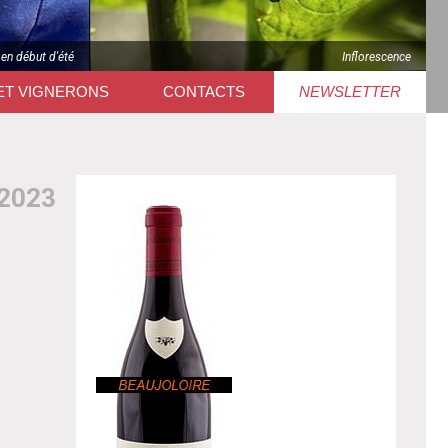
 en début d'été
Inflorescence
ET VIGNERONS
CONTACTS
NEWSLETTER
2023