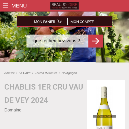
MON PANIER
MON COMPTE
Accueil
/
La Cave
/
Terres d'Ailleurs
/
Bourgogne
CHABLIS 1ER CRU VAU
DE VEY 2024
Domaine