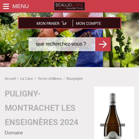
MON PANIER
MON COMPTE
Accueil
/
La Cave
/
Terres d'Ailleurs
/
Bourgogne
PULIGNY-
MONTRACHET LES
ENSEIGNÈRES 2024
Domaine