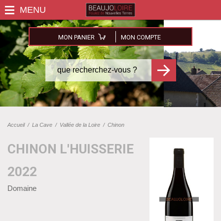
MON PANIER
MON COMPTE
Accueil
/
La Cave
/
Vallée de la Loire
/
Chinon
CHINON L'HUISSERIE
2022
Domaine