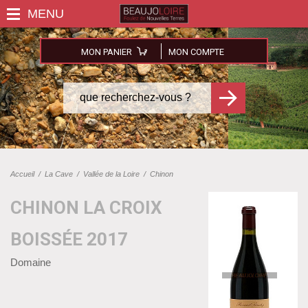
MON PANIER
MON COMPTE
Accueil
/
La Cave
/
Vallée de la Loire
/
Chinon
CHINON LA CROIX
BOISSÉE 2017
Domaine