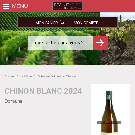
MON PANIER
MON COMPTE
Accueil
/
La Cave
/
Vallée de la Loire
/
Chinon
CHINON BLANC 2024
Domaine