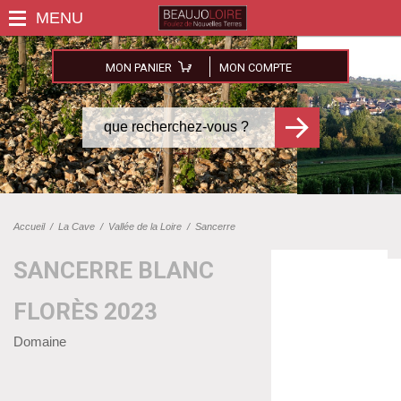
MON PANIER
MON COMPTE
Accueil
/
La Cave
/
Vallée de la Loire
/
Sancerre
SANCERRE BLANC
FLORÈS 2023
Domaine