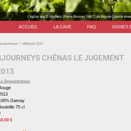
L'église aux 2 clochers (Pierre Bossan, 1867) de Régnié-Durette éme
ACCUEIL
LA CAVE
FAQ
VIGNES 
Beaujothèque
/
Millésime 2013
SJOURNEYS CHÉNAS LE JUGEMENT
2013
La Beaujothèque
Rouge
2013
100% Gamay
outeille 75 cl
2
50,00 €