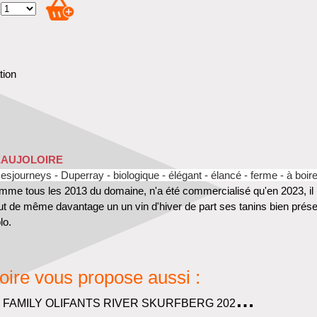
tion
EAUJOLOIRE
esjourneys - Duperray -
biologique - élégant - élancé - ferme - à bo
me tous les 2013 du domaine, n'a été commercialisé qu'en 2023, il n'y 
ut de même davantage un un vin d'hiver de part ses tanins bien présen
lo.
oire vous propose aussi :
T
HE SADIE FAMILY OLIFANTS RIVER SKURFBERG 2024
Afrique du S