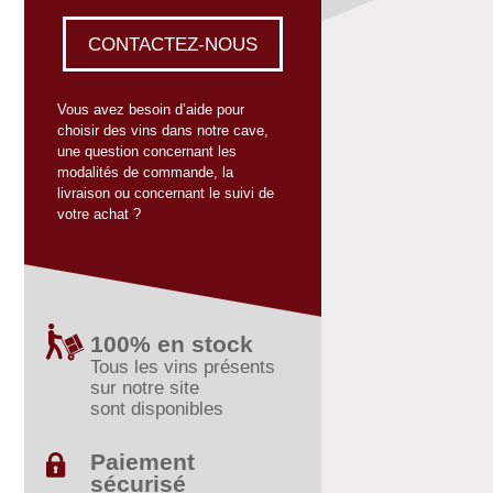
CONTACTEZ-NOUS
Vous avez besoin d’aide pour
choisir des vins dans notre cave,
une question concernant les
modalités de commande, la
livraison ou concernant le suivi de
votre achat ?
100% en stock
Tous les vins présents
sur notre site
sont disponibles
Paiement
sécurisé