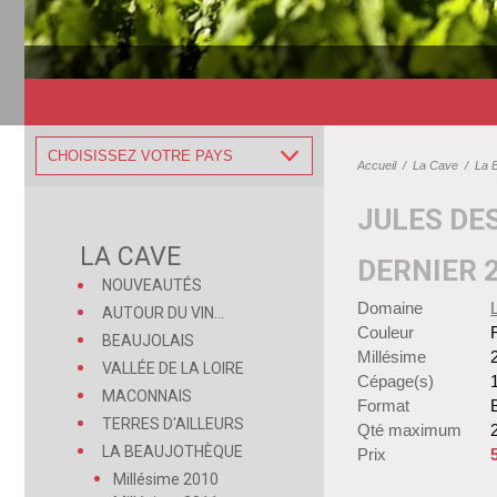
CHOISISSEZ VOTRE PAYS
Accueil
/
La Cave
/
La 
JULES DE
LA CAVE
DERNIER 
NOUVEAUTÉS
Domaine
AUTOUR DU VIN...
Couleur
BEAUJOLAIS
Millésime
VALLÉE DE LA LOIRE
Cépage(s)
MACONNAIS
Format
B
TERRES D'AILLEURS
Qté maximum
LA BEAUJOTHÈQUE
Prix
Millésime 2010