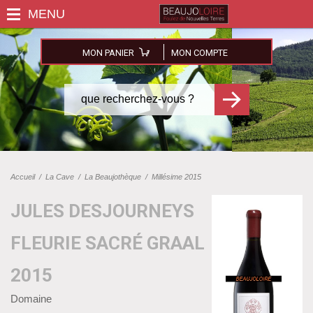
MON PANIER
MON COMPTE
Accueil
/
La Cave
/
La Beaujothèque
/
Millésime 2015
JULES DESJOURNEYS
FLEURIE SACRÉ GRAAL
2015
Domaine