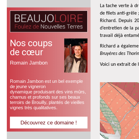
La tache verte à dr
de filets anti-grêl
Richard. Depuis 2
d’entretien de la p
travail déjà entamé 
Nos coups
Richard a égalemen
de cœur
Bruyères des Thori
Romain Jambon
Voici un extrait de 
Romain Jambon est un bel exemple
de jeune vigneron
dynamique produisant des vins mûrs,
charnus et profonds sur ses beaux
terroirs de Brouilly, plantés de vieilles
vignes très qualitatives.
Découvrez ce domaine !