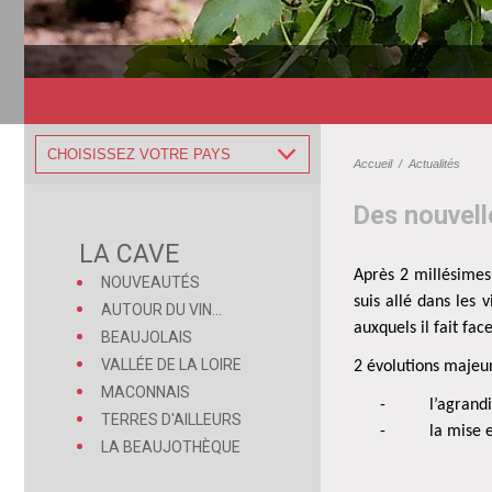
CHOISISSEZ VOTRE PAYS
Accueil
/
Actualités
Des nouvell
LA CAVE
Après 2 millésimes
NOUVEAUTÉS
suis allé dans les
AUTOUR DU VIN...
auxquels il fait fa
BEAUJOLAIS
VALLÉE DE LA LOIRE
2 évolutions majeu
MACONNAIS
-
l’agrand
TERRES D'AILLEURS
-
la mise e
LA BEAUJOTHÈQUE