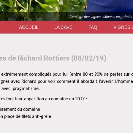
Cerclage des vignes cultivées en gobelet
ACCUEIL
LA CAVE
FAQ
VIGNES 
es de Richard Rottiers (08/02/19)
 extrêmement compliqués pour lui (entre 80 et 90% de pertes sur ce
 vignes avec Richard pour voir comment il abordait l’avenir. L’homm
ce avec
pragmatisme.
res font leur apparition au domaine en 2017 :
issement du domaine
n place de filets anti-grêle