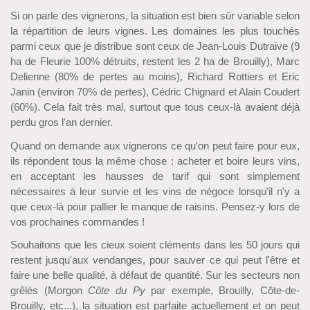
Si on parle des vignerons, la situation est bien sûr variable selon
la répartition de leurs vignes. Les domaines les plus touchés
parmi ceux que je distribue sont ceux de Jean-Louis Dutraive (9
ha de Fleurie 100% détruits, restent les 2 ha de Brouilly), Marc
Delienne (80% de pertes au moins), Richard Rottiers et Eric
Janin (environ 70% de pertes), Cédric Chignard et Alain Coudert
(60%). Cela fait très mal, surtout que tous ceux-là avaient déjà
perdu gros l'an dernier.
Quand on demande aux vignerons ce qu'on peut faire pour eux,
ils répondent tous la même chose : acheter et boire leurs vins,
en acceptant les hausses de tarif qui sont simplement
nécessaires à leur survie et les vins de négoce lorsqu'il n'y a
que ceux-là pour pallier le manque de raisins. Pensez-y lors de
vos prochaines commandes !
Souhaitons que les cieux soient cléments dans les 50 jours qui
restent jusqu'aux vendanges, pour sauver ce qui peut l'être et
faire une belle qualité, à défaut de quantité. Sur les secteurs non
grêlés (Morgon
Côte du Py
par exemple, Brouilly, Côte-de-
Brouilly, etc...), la situation est parfaite actuellement et on peut